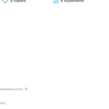
В обране
В порівняння
еваневського, 4)
єву