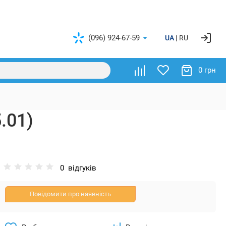
(096) 924-67-59
UA
RU
0 грн
.01)
0
відгуків
Повідомити про наявність