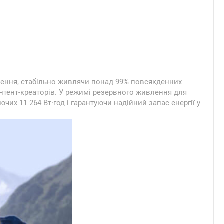
ядження, стабільно живлячи понад 99% повсякденних
нтент-креаторів. У режимі резервного живлення для
их 11 264 Вт·год і гарантуючи надійний запас енергії у