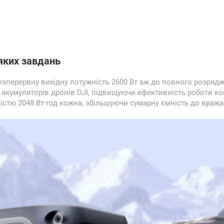
яких завдань
є безперервну вихідну потужність 2600 Вт аж до повного розр
 акумуляторів дронів DJI, підвищуючи ефективність роботи ко
стю 2048 Вт·год кожна, збільшуючи сумарну ємність до вражаюч