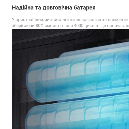
Надійна та довговічна батарея
У пристрої використано літій-залізо-фосфатні елементи 
зберігаючи 80% ємності після 4000 циклів. Це означає, 