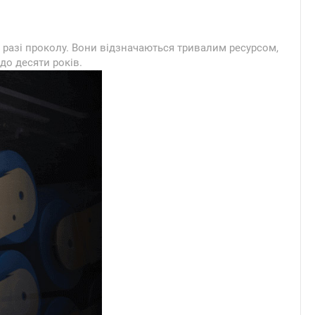
у разі проколу. Вони відзначаються тривалим ресурсом,
до десяти років.