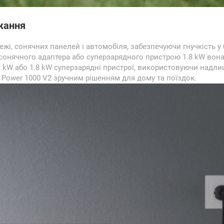
жання
жі, сонячних панелей і автомобіля, забезпечуючи гнучкість у 
 сонячного адаптера або суперзарядного пристрою 1.8 kW вона 
kW або 1.8 kW суперзарядні пристрої, використовуючи надли
I Power 1000 V2 зручним рішенням для дому та поїздок.