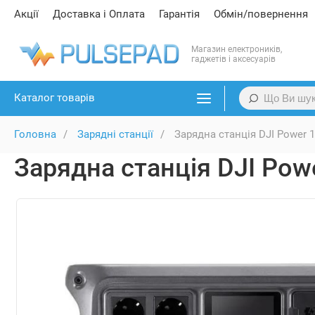
Акції
Доставка і Оплата
Гарантія
Обмін/повернення
Магазин електроників,
гаджетів і аксесуарів
Каталог товарів
Головна
Зарядні станції
Зарядна станція DJI Power 1
Зарядна станція DJI Powe