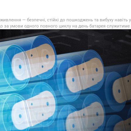
живлення — безпечні, стійкі до пошкоджень та вибуху навіть 
що за умови одного повного циклу на день батарея служитиме 