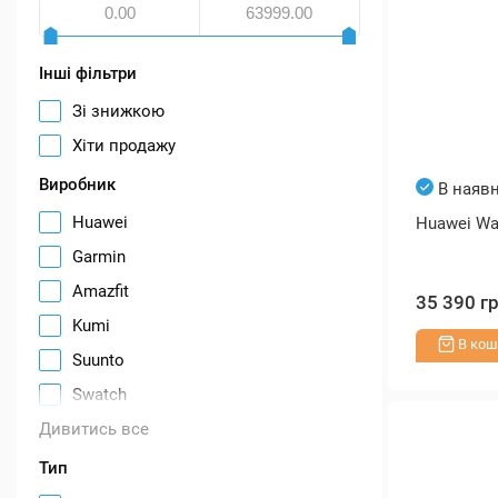
Інші фільтри
Зі знижкою
Хіти продажу
Виробник
В наявн
Huawei
Huawei Wat
Garmin
Amazfit
35 390 г
Kumi
В кош
Suunto
Swatch
Дивитись все
Тип