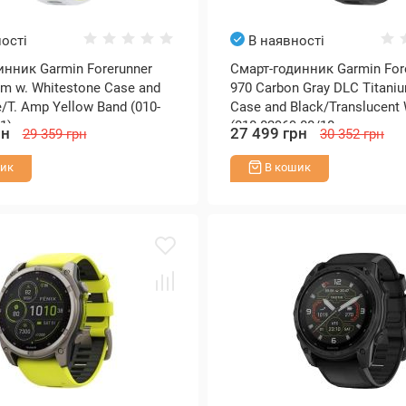
ості
В наявності
инник Garmin Forerunner
Смарт-годинник Garmin For
um w. Whitestone Case and
970 Carbon Gray DLC Titaniu
/T. Amp Yellow Band (010-
Case and Black/Translucent 
1)
(010-02969-00/10
рн
27 499 грн
29 359 грн
30 352 грн
ик
В кошик