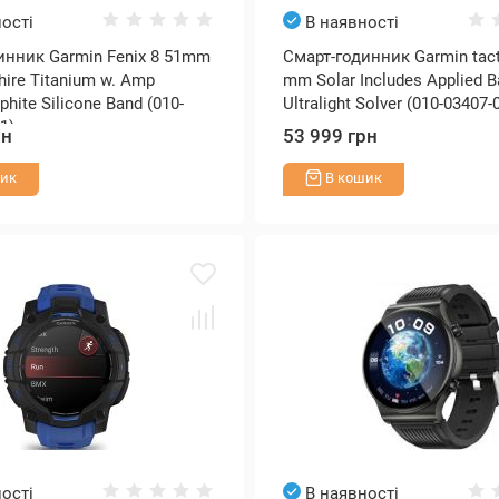
ості
В наявності
инник Garmin Fenix 8 51mm
Смарт-годинник Garmin tacti
hire Titanium w. Amp
mm Solar Includes Applied Ba
phite Silicone Band (010-
Ultralight Solver (010-03407-
1)
рн
53 999 грн
ик
В кошик
ості
В наявності