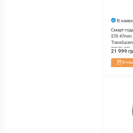
В наявн
Смарт-год
570 47mm 
Translucen
02971-00)
21 999 г
В кош