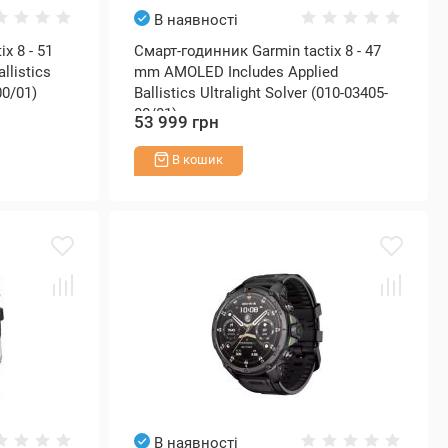
В наявності
x 8 - 51
Смарт-годинник Garmin tactix 8 - 47
llistics
mm AMOLED Includes Applied
00/01)
Ballistics Ultralight Solver (010-03405-
00/01)
53 999 грн
В кошик
В наявності