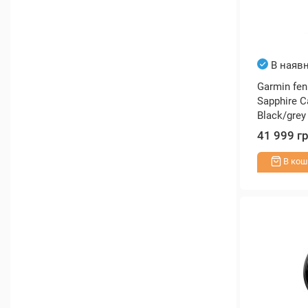
В наявн
Garmin fe
Sapphire C
Black/grey
41 999 г
В кош