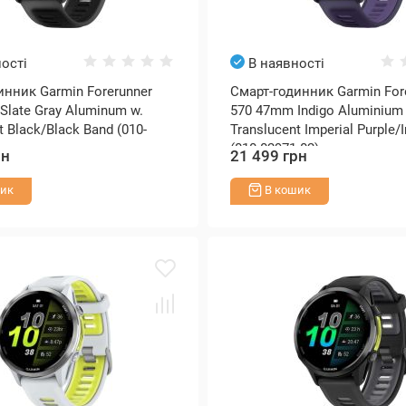
ості
В наявності
инник Garmin Forerunner
Смарт-годинник Garmin For
Slate Gray Aluminum w.
570 47mm Indigo Aluminium
t Black/Black Band (010-
Translucent Imperial Purple/
(010-02971-02)
рн
21 499 грн
ик
В кошик