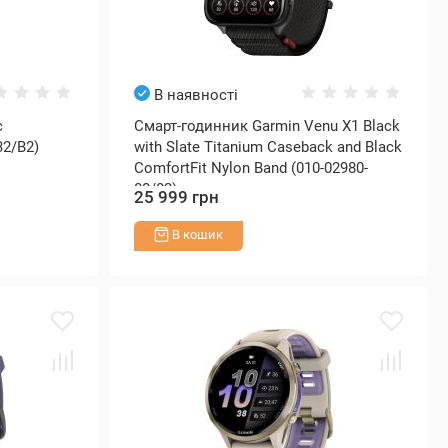
В наявності
c
Смарт-годинник Garmin Venu X1 Black
32/B2)
with Slate Titanium Caseback and Black
ComfortFit Nylon Band (010-02980-
00/02)
25 999 грн
В кошик