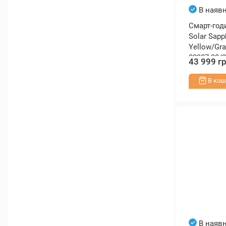
В наявн
Смарт-год
Solar Sapp
Yellow/Gra
02907-20/2
43 999 г
В кош
В наявн