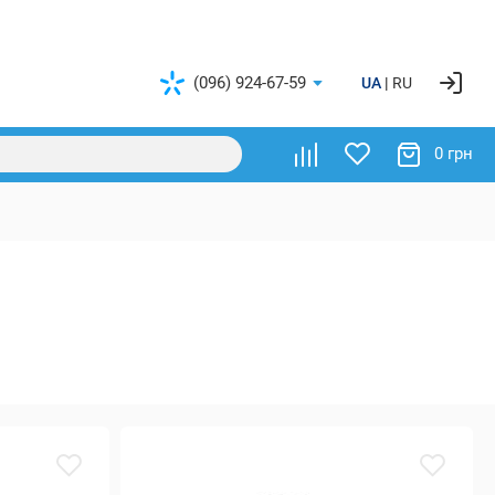
(096) 924-67-59
UA
RU
0 грн