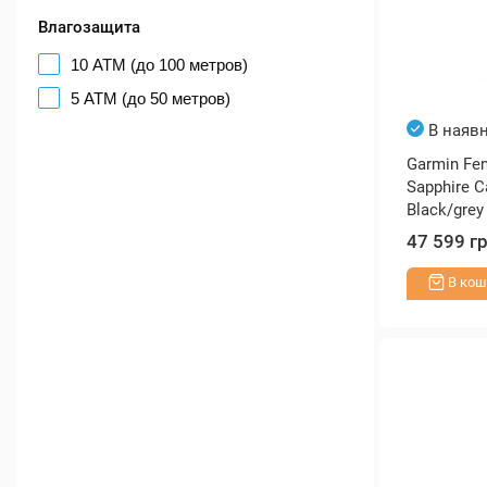
Влагозащита
10 ATM (до 100 метров)
5 ATM (до 50 метров)
В наявн
Garmin Fe
Sapphire C
Black/grey
47 599 г
В кош