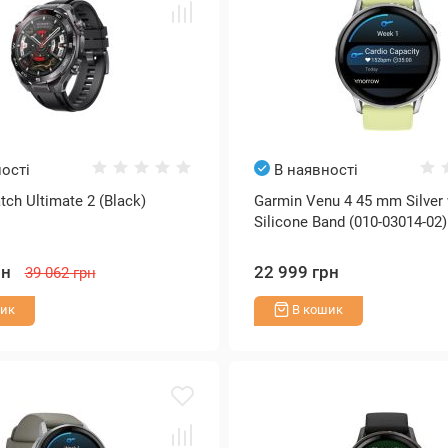
ості
В наявності
ch Ultimate 2 (Black)
Garmin Venu 4 45 mm Silver 
Silicone Band (010-03014-02)
рн
22 999 грн
39 062 грн
ик
В кошик