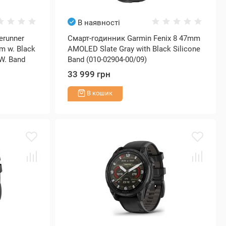
В наявності
erunner
Смарт-годинник Garmin Fenix 8 47mm
m w. Black
AMOLED Slate Gray with Black Silicone
W. Band
Band (010-02904-00/09)
33 999 грн
В кошик