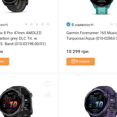
ості
В наявності
nix 8 Pro 47mm AMOLED
Garmin Forerunner 165 Musi
arbon grey DLC Tit. w.
Turquoise/Aqua (010-02863-
 S. Band (010-03198-00/01)
рн
10 299 грн
ик
В кошик