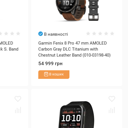
В наявності
AMOLED
Garmin Fenix 8 Pro 47 mm AMOLED
ck S. Band
Carbon Gray DLC Titanium with
Chestnut Leather Band (010-03198-40)
54 999 грн
В кошик