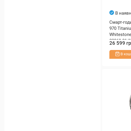
В наявн
Смарт-год
970 Titani
Whitestone
02969-01/1
26 599 г
В кош