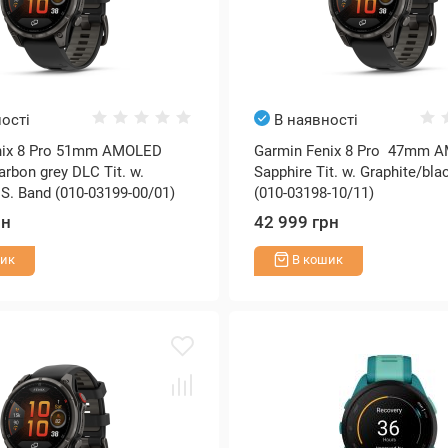
ості
В наявності
nix 8 Pro 51mm AMOLED
Garmin Fenix 8 Pro 47mm 
arbon grey DLC Tit. w.
Sapphire Tit. w. Graphite/bla
 S. Band (010-03199-00/01)
(010-03198-10/11)
рн
42 999 грн
ик
В кошик