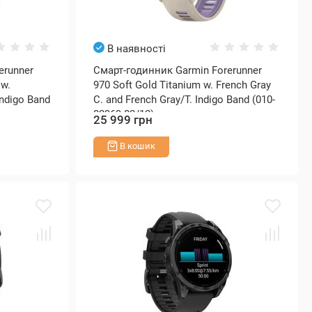
В наявності
erunner
Смарт-годинник Garmin Forerunner
 w.
970 Soft Gold Titanium w. French Gray
Indigo Band
C. and French Gray/T. Indigo Band (010-
02969-02/12)
25 999 грн
В кошик