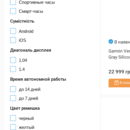
Спортивные часы
Смарт-часы
Сумістність
Android
iOS
В наявн
Диагональ дисплея
Garmin Ven
Gray Silic
1.04
1.4
22 999 г
Время автономной работы
В кош
до 14 дней
до 7 дней
Цвет ремешка
черный
желтый