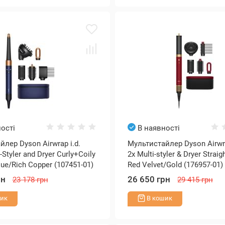
ості
В наявності
лер Dyson Airwrap i.d.
Мультистайлер Dyson Airw
Styler and Dryer Curly+Coily
2x Multi-styler & Dryer Strai
lue/Rich Copper (107451-01)
Red Velvet/Gold (176957-01)
рн
26 650 грн
23 178 грн
29 415 грн
ик
В кошик