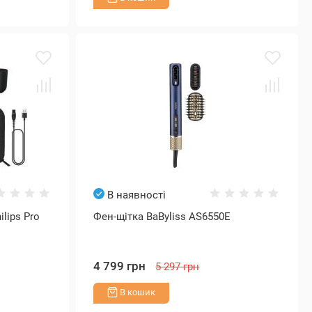
В наявності
lips Pro
Фен-щітка BaByliss AS6550E
4 799 грн
5 297 грн
В кошик