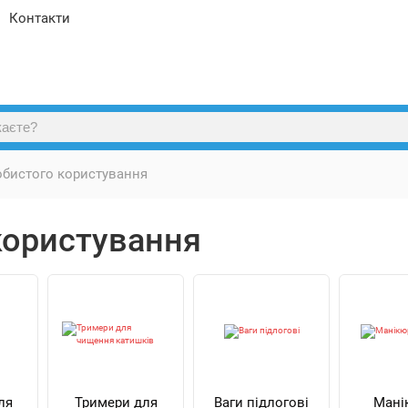
Контакти
обистого користування
користування
ля
Тримери для
Ваги підлогові
Мані