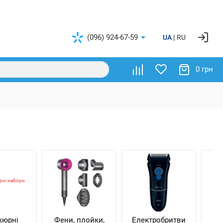
(096) 924-67-59
UA
RU
0 грн
кюрні
Фени, плойки,
Електробритви