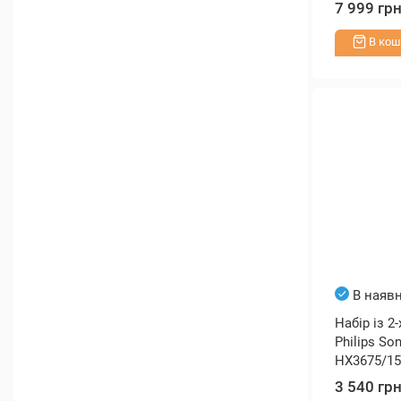
7 999 гр
В кош
В наявн
Набір із 2
Philips So
HX3675/15
3 540 гр