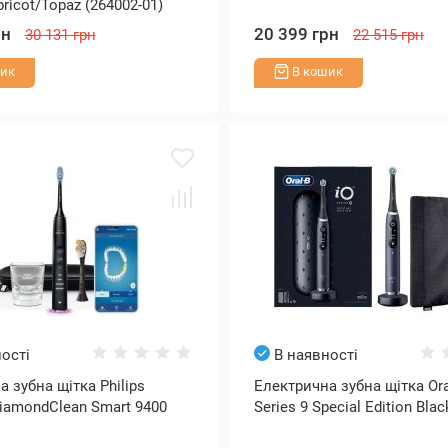
ricot/Topaz (264002-01)
рн
20 399 грн
30 131 грн
22 515 грн
ик
В кошик
ості
В наявності
 зубна щітка Philips
Електрична зубна щітка Ora
DiamondClean Smart 9400
Series 9 Special Edition Bla