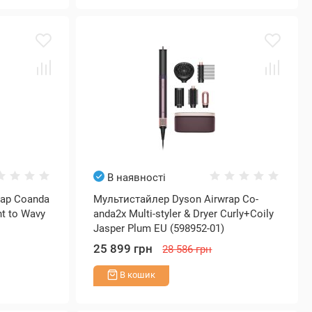
В наявності
rap Coanda
Мультистайлер Dyson Airwrap Co-
ght to Wavy
anda2x Multi-styler & Dryer Curly+Coily
Jasper Plum EU (598952-01)
25 899 грн
28 586 грн
В кошик