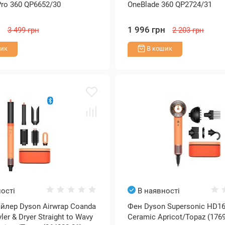
Pro 360 QP6652/30
OneBlade 360 QP2724/31
н
1 996 грн
3 499 грн
2 203 грн
ик
В кошик
ості
В наявності
йлер Dyson Airwrap Coanda
Фен Dyson Supersonic HD16
yler & Dryer Straight to Wavy
Ceramic Apricot/Topaz (1769