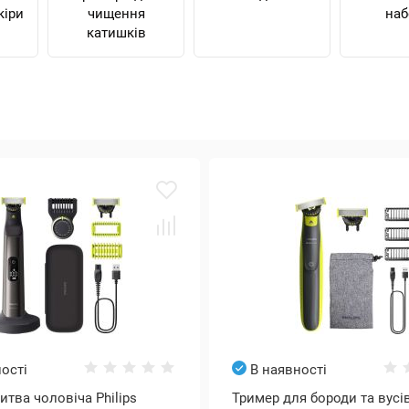
кіри
чищення
наб
катишків
ості
В наявності
итва чоловіча Philips
Тример для бороди та вусів