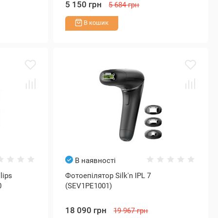
5 150 грн
5 684 грн
В кошик
В наявності
lips
Фотоепілятор Silk'n IPL 7
0
(SEV1PE1001)
18 090 грн
19 967 грн