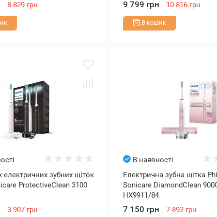
н
9 799 грн
8 829 грн
10 816 грн
ик
В кошик
ості
В наявності
-х електричних зубних щіток
Електрична зубна щітка Phi
nicare ProtectiveClean 3100
Sonicare DiamondClean 900
HX9911/84
н
7 150 грн
3 907 грн
7 892 грн