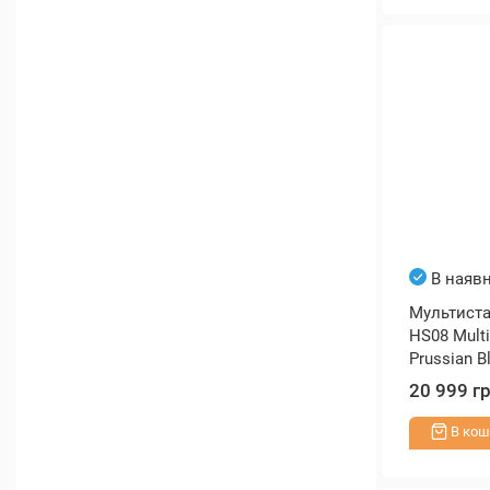
В наявн
Мультистай
HS08 Multi-
Prussian B
20 999 г
В кош