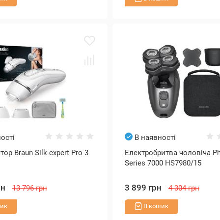
ості
В наявності
ор Braun Silk-expert Pro 3
Електробритва чоловіча Phi
Series 7000 HS7980/15
рн
3 899 грн
13 796 грн
4 304 грн
ик
В кошик