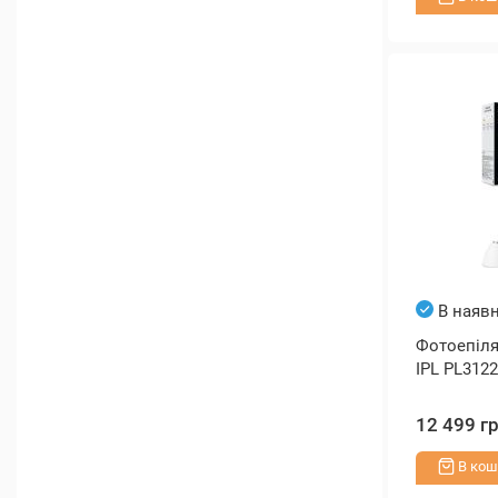
В наявн
Фотоепілят
IPL PL3122
12 499 г
В кош