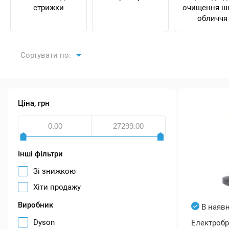
стрижки
очищення ш
обличчя
Сортувати по:
Ціна, грн
Інші фільтри
Зі знижкою
Хіти продажу
Виробник
В наявн
Dyson
Електробр