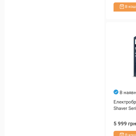
В кош
В наявн
Електробр
Shaver Ser
5 999 гр
В кош