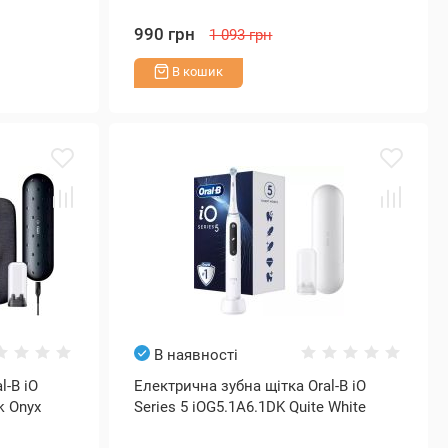
990 грн
1 093 грн
В кошик
В наявності
l-B iO
Електрична зубна щітка Oral-B iO
ck Onyx
Series 5 iOG5.1A6.1DK Quite White