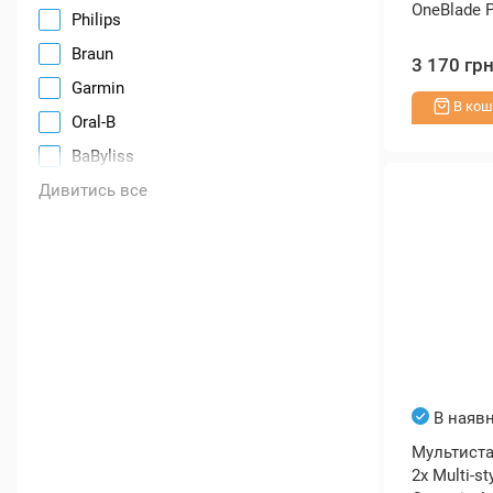
OneBlade 
Philips
Braun
3 170 гр
Garmin
В кош
Oral-B
BaByliss
Дивитись все
В наявн
Мультиста
2x Multi-st