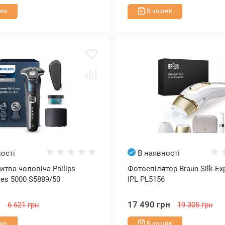
ик
В кошик
ості
В наявності
итва чоловіча Philips
Фотоепілятор Braun Silk-Exp
ies 5000 S5889/50
IPL PL5156
н
17 490 грн
6 621 грн
19 305 грн
ик
В кошик