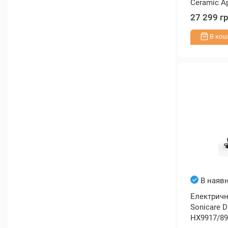
Ceramic Ap
27 299 г
В кош
В наявн
Електрична
Sonicare 
HX9917/89