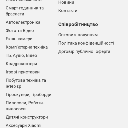
Новини
Смарт-годинник та
Контакти
браслети
Автоелектроніка
Співробітництво
Фото та Відео
Оптовим покупцям
Екшн камери
Політика конфіденційності
Комп'ютерна техніка
Договір публічної оферти
ТБ, Аудіо, Відео
Квадрокоптери
Ігрові приставки
Побутова техніка та
інтер'єр
Гіроскутери, гіроборди
Пилососи, Роботи-
пилососи
Дитячі конструктори
Аксесуари Xiaomi