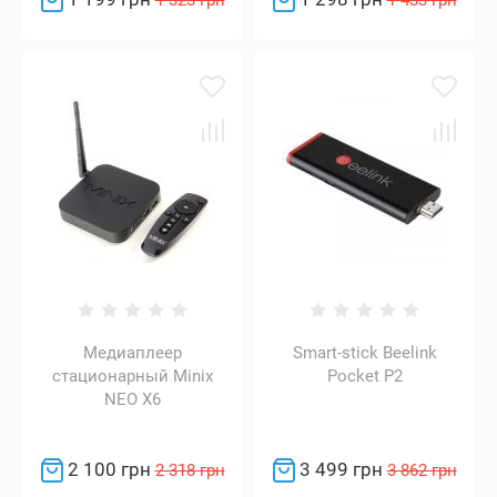
1 323 грн
1 433 грн
Медиаплеер
Smart-stick Beelink
стационарный Minix
Pocket P2
NEO X6
2 100 грн
3 499 грн
2 318 грн
3 862 грн