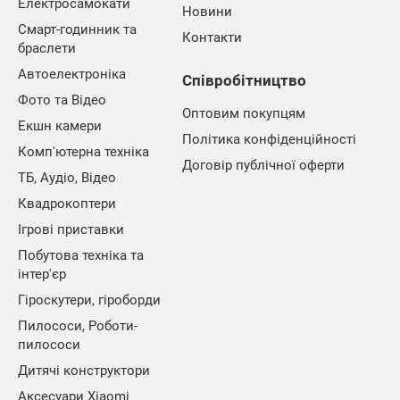
Електросамокати
Новини
Смарт-годинник та
Контакти
браслети
Автоелектроніка
Співробітництво
Фото та Відео
Оптовим покупцям
Екшн камери
Політика конфіденційності
Комп'ютерна техніка
Договір публічної оферти
ТБ, Аудіо, Відео
Квадрокоптери
Ігрові приставки
Побутова техніка та
інтер'єр
Гіроскутери, гіроборди
Пилососи, Роботи-
пилососи
Дитячі конструктори
Аксесуари Xiaomi