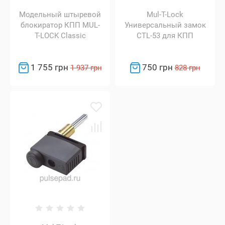
Модельный штыревой
Mul-T-Lock
блокиратор КПП MUL-
Универсальный замок
T-LOCK Classic
CTL-53 для КПП
1 755 грн
750 грн
1 937 грн
828 грн