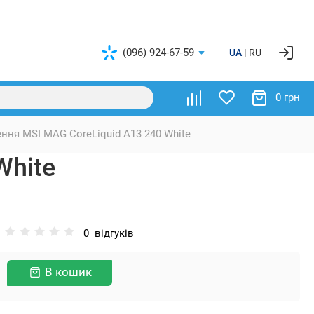
(096) 924-67-59
UA
RU
0 грн
ння MSI MAG CoreLiquid A13 240 White
White
0
відгуків
В кошик