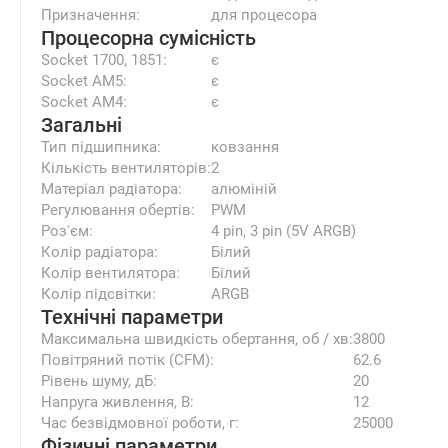
Призначення:
для процесора
Процесорна сумісність
Socket 1700, 1851:
є
Socket AM5:
є
Socket AM4:
є
Загальні
Тип підшипника:
ковзання
Кількість вентиляторів:
2
Матеріал радіатора:
алюміній
Регулювання обертів:
PWM
Роз'єм:
4 pin, 3 pin (5V ARGB)
Колір радіатора:
Білий
Колір вентилятора:
Білий
Колір підсвітки:
ARGB
Технічні параметри
Максимальна швидкість обертання, об / хв:
3800
Повітряний потік (CFM):
62.6
Рівень шуму, дБ:
20
Напруга живлення, В:
12
Час безвідмовної роботи, г:
25000
Фізичні параметри