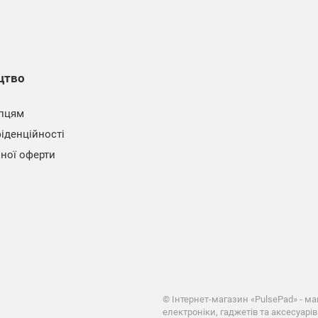
цтво
пцям
іденційності
чної оферти
©
Інтернет-магазин «PulsePad» - м
електроніки, гаджетів та аксесуарів