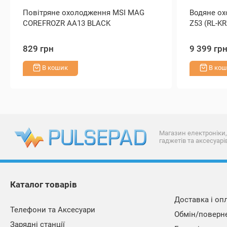
Повітряне охолодження MSI MAG
Водяне ох
COREFROZR AA13 BLACK
Z53 (RL-KR
829 грн
9 399 гр
В кошик
В кош
Магазин електроніки,
гаджетів та аксесуарі
Каталог товарів
Доставка і оп
Телефони та Аксесуари
Обмін/поверн
Зарядні станції