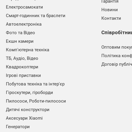
Гарантія
Електросамокати
Новини
Смарт-годинник та браслети
Контакти
Автоелектроніка
Співробітни
Фото та Відео
Екшн камери
Оптовим поку
Комп'ютерна техніка
Політика конф
ТБ, Аудіо, Відео
Договір публі
Квадрокоптери
Ігрові приставки
Побутова техніка та інтер'єр
Гіроскутери, гіроборди
Пилососи, Роботи-пилососи
Дитячі конструктори
Аксесуари Xiaomi
Генератори