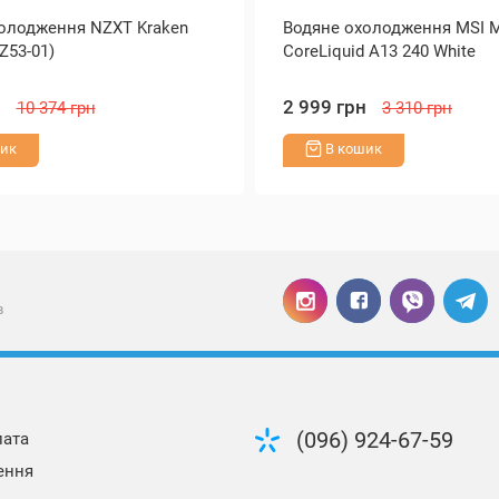
олодження NZXT Kraken
Водяне охолодження MSI 
Z53-01)
CoreLiquid A13 240 White
н
2 999 грн
10 374 грн
3 310 грн
ик
В кошик
в
(096) 924-67-59
лата
ення