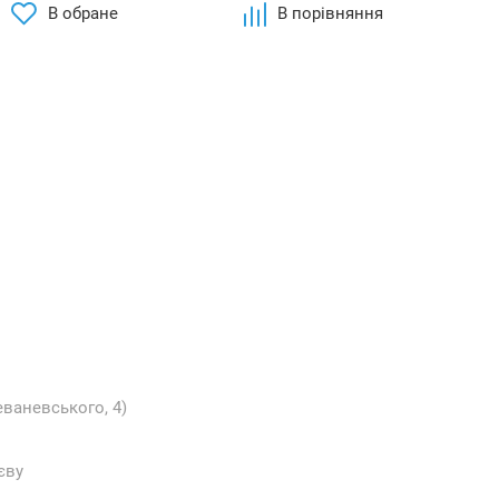
В обране
В порівняння
еваневського, 4)
єву