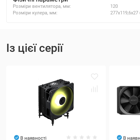
Розміри вентилятора, мм:
120
Розміри кулера, мм:
277x119,6x27 
Із цієї серії
В наявності
В наявн