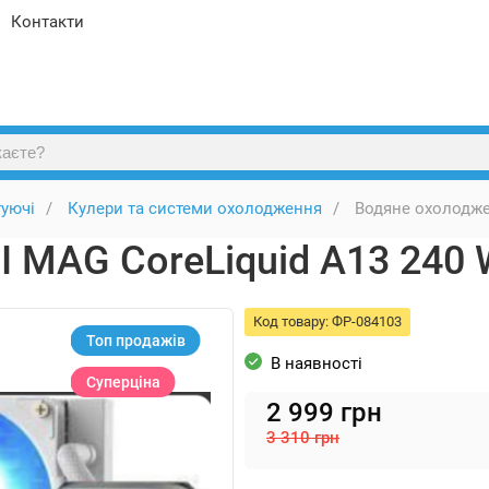
Контакти
уючі
Кулери та системи охолодження
Водяне охолодже
 MAG CoreLiquid A13 240 
Код товару:
ФР-084103
Топ продажів
В наявності
Суперціна
2 999
грн
3 310
грн