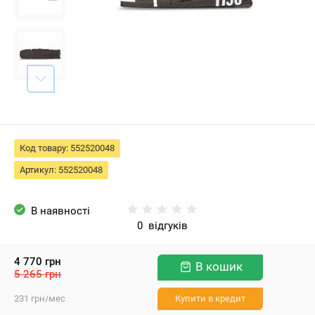
Код товару:
552520048
Артикул:
552520048
В наявності
0
відгуків
4 770
грн
В кошик
5 265
грн
231
грн
/мес
Купити в кредит