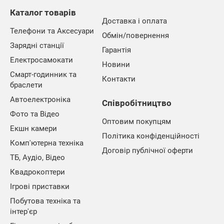
Каталог товарів
Доставка і оплата
Телефони та Аксесуари
Обмін/повернення
Зарядні станції
Гарантія
Електросамокати
Новини
Смарт-годинник та
Контакти
браслети
Автоелектроніка
Співробітництво
Фото та Відео
Оптовим покупцям
Екшн камери
Політика конфіденційності
Комп'ютерна техніка
Договір публічної оферти
ТБ, Аудіо, Відео
Квадрокоптери
Ігрові приставки
Побутова техніка та
інтер'єр