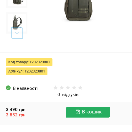
Код товару:
1202323801
Артикул:
1202323801
В наявності
0
відгуків
3 490
грн
В кошик
3 852
грн