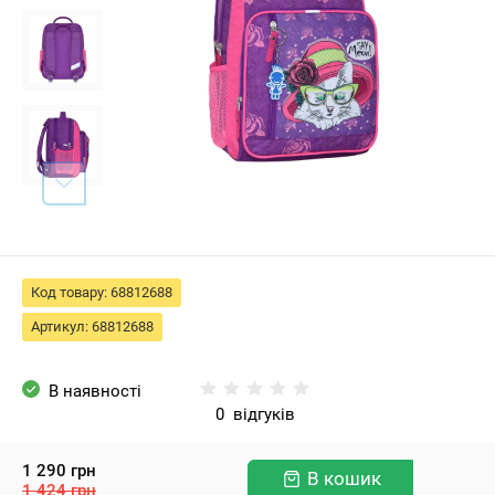
Код товару:
68812688
Артикул:
68812688
В наявності
0
відгуків
1 290
грн
В кошик
1 424
грн