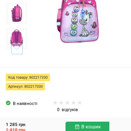
Код товару:
802217330
Артикул:
802217330
В наявності
0
відгуків
1 285
грн
В кошик
1 418
грн