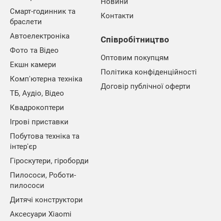
Новини
Смарт-годинник та
Контакти
браслети
Автоелектроніка
Співробітництво
Фото та Відео
Оптовим покупцям
Екшн камери
Політика конфіденційності
Комп'ютерна техніка
Договір публічної оферти
ТБ, Аудіо, Відео
Квадрокоптери
Ігрові приставки
Побутова техніка та
інтер'єр
Гіроскутери, гіроборди
Пилососи, Роботи-
пилососи
Дитячі конструктори
Аксесуари Xiaomi