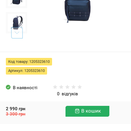
Код товару:
1205323610
Артикул:
1205323610
В наявності
0
відгуків
2 990
грн
В кошик
3 300
грн