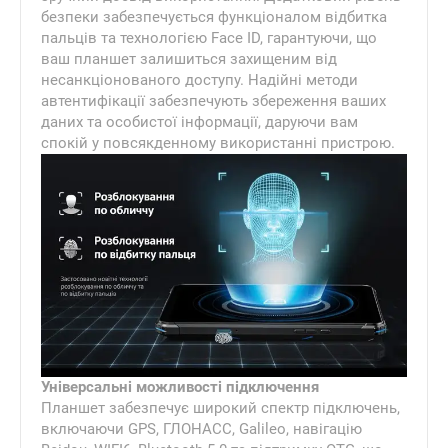
безпеки забезпечується функціоналом відбитка
пальців та технологією Face ID, гарантуючи, що
ваш планшет залишиться захищеним від
несанкціонованого доступу. Надійні методи
автентифікації забезпечують збереження ваших
даних та особистої інформації, даруючи вам
спокій у повсякденному використанні пристрою.
Універсальні можливості підключення
Планшет забезпечує широкий спектр підключень,
включаючи GPS, ГЛОНАСС, Galileo, навігацію