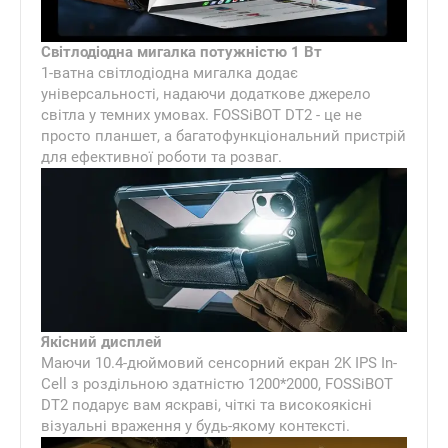
Світлодіодна мигалка потужністю 1 Вт
1-ватна світлодіодна мигалка додає
універсальності, надаючи додаткове джерело
світла у темних умовах. FOSSiBOT DT2 - це не
просто планшет, а багатофункціональний пристрій
для ефективної роботи та розваг.
Якісний дисплей
Маючи 10.4-дюймовий сенсорний екран 2K IPS In-
Cell з роздільною здатністю 1200*2000, FOSSiBOT
DT2 подарує вам яскраві, чіткі та високоякісні
візуальні враження у будь-якому контексті.