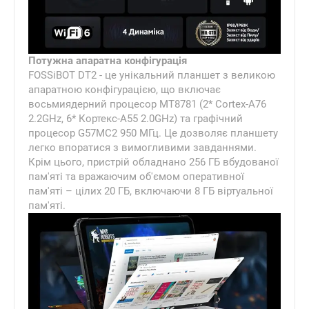
Потужна апаратна конфігурація
FOSSiBOT DT2 - це унікальний планшет з великою
апаратною конфігурацією, що включає
восьмиядерний процесор MT8781 (2* Cortex-A76
2.2GHz, 6* Кортекс-А55 2.0GHz) та графічний
процесор G57MC2 950 МГц. Це дозволяє планшету
легко впоратися з вимогливими завданнями.
Крім цього, пристрій обладнано 256 ГБ вбудованої
пам'яті та вражаючим об'ємом оперативної
пам'яті – цілих 20 ГБ, включаючи 8 ГБ віртуальної
пам'яті.