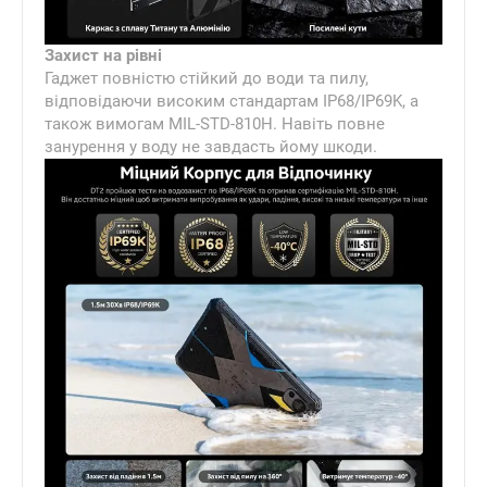
Захист на рівні
Гаджет повністю стійкий до води та пилу,
відповідаючи високим стандартам IP68/IP69K, а
також вимогам MIL-STD-810H. Навіть повне
занурення у воду не завдасть йому шкоди.