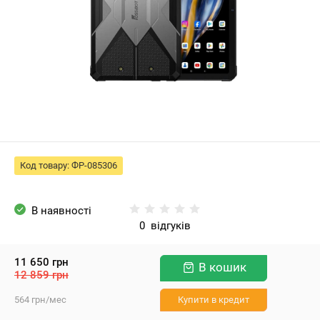
Код товару:
ФР-085306
В наявності
0
відгуків
11 650
грн
В кошик
12 859
грн
564
грн
/мес
Купити в кредит