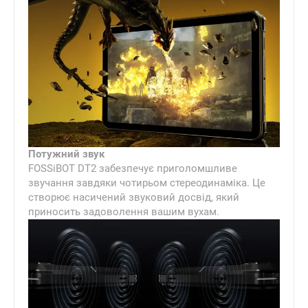
Потужний звук
FOSSiBOT DT2 забезпечує приголомшливе
звучання завдяки чотирьом стереодинаміка. Це
створює насичений звуковий досвід, який
приносить задоволення вашим вухам.