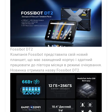
Fossibot DT2
Компанія Fossibot представила свій новий
планшет, що має захищений корпус і здатний
працювати до півтора місяця в режимі очікування.
Новинка отримала назву Fossibot DT2.