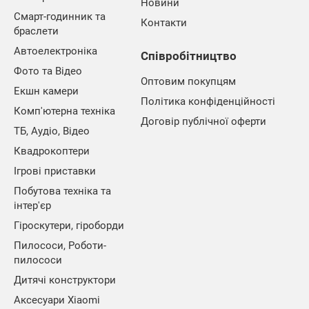
Новини
Смарт-годинник та
Контакти
браслети
Автоелектроніка
Співробітництво
Фото та Відео
Оптовим покупцям
Екшн камери
Політика конфіденційності
Комп'ютерна техніка
Договір публічної оферти
ТБ, Аудіо, Відео
Квадрокоптери
Ігрові приставки
Побутова техніка та
інтер'єр
Гіроскутери, гіроборди
Пилососи, Роботи-
пилососи
Дитячі конструктори
Аксесуари Xiaomi