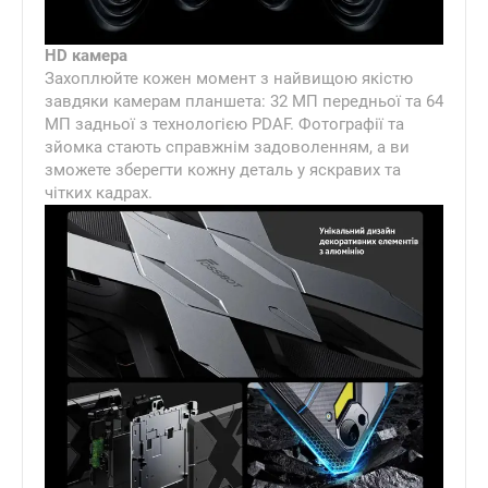
HD камера
Захоплюйте кожен момент з найвищою якістю
завдяки камерам планшета: 32 МП передньої та 64
МП задньої з технологією PDAF. Фотографії та
зйомка стають справжнім задоволенням, а ви
зможете зберегти кожну деталь у яскравих та
чітких кадрах.