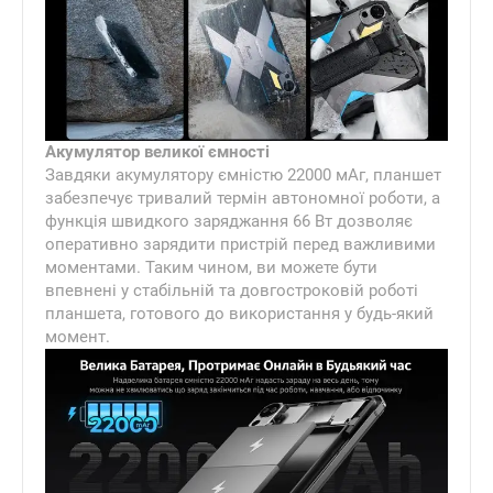
Акумулятор великої ємності
Завдяки акумулятору ємністю 22000 мАг, планшет
забезпечує тривалий термін автономної роботи, а
функція швидкого заряджання 66 Вт дозволяє
оперативно зарядити пристрій перед важливими
моментами. Таким чином, ви можете бути
впевнені у стабільній та довгостроковій роботі
планшета, готового до використання у будь-який
момент.