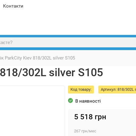
Контакти
к ParkCity Kiev 818/302L silver S105
818/302L silver S105
Код товару:
Артикул:
818/302L s
В наявності
5 518
грн
267
грн
/мес