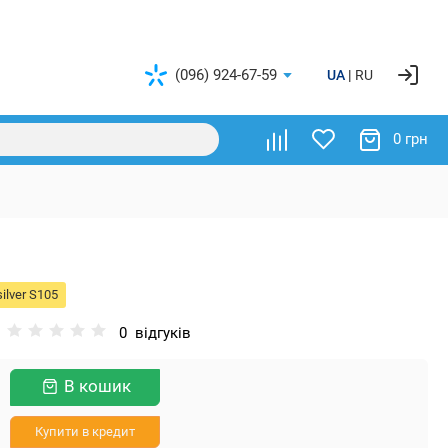
(096) 924-67-59
UA
RU
0 грн
ilver S105
0
відгуків
В кошик
Купити в кредит