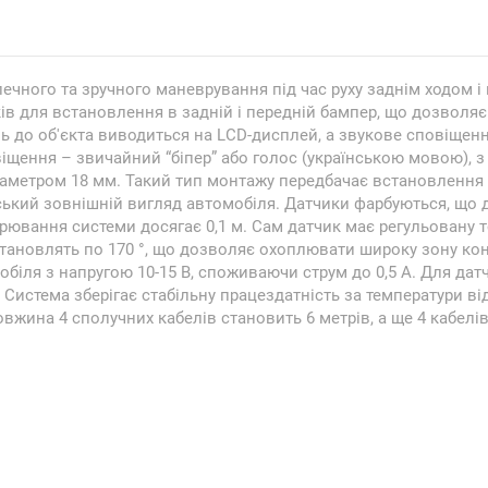
чного та зручного маневрування під час руху заднім ходом і 
ів для встановлення в задній і передній бампер, що дозволя
 до об'єкта виводиться на LCD-дисплей, а звукове сповіщенн
віщення – звичайний “біпер” або голос (українською мовою), 
аметром 18 мм. Такий тип монтажу передбачає встановлення 
ький зовнішній вигляд автомобіля. Датчики фарбуються, що до
мірювання системи досягає 0,1 м. Сам датчик має регульовану т
становлять по 170 °, що дозволяє охоплювати широку зону ко
біля з напругою 10-15 В, споживаючи струм до 0,5 А. Для да
ц. Система зберігає стабільну працездатність за температури ві
овжина 4 сполучних кабелів становить 6 метрів, а ще 4 кабелі