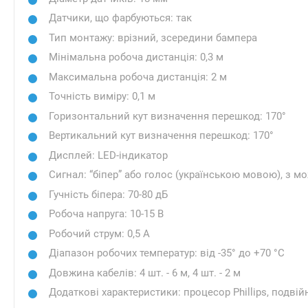
Датчики, що фарбуються: так
Тип монтажу: врізний, зсередини бампера
Мінімальна робоча дистанція: 0,3 м
Максимальна робоча дистанція: 2 м
Точність виміру: 0,1 м
Горизонтальний кут визначення перешкод: 170°
Вертикальний кут визначення перешкод: 170°
Дисплей: LED-індикатор
Сигнал: “біпер” або голос (українською мовою), з 
Гучність біпера: 70-80 дБ
Робоча напруга: 10-15 В
Робочий струм: 0,5 А
Діапазон робочих температур: від -35° до +70 °С
Довжина кабелів: 4 шт. - 6 м, 4 шт. - 2 м
Додаткові характеристики: процесор Phillips, подві