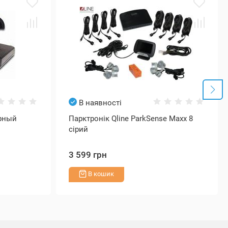
В наявності
ерный
Парктронік Qline ParkSense Maxx 8
сірий
3 599 грн
В кошик