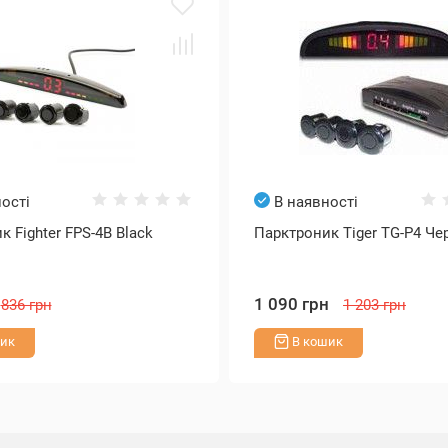
ості
В наявності
 Fighter FPS-4B Black
Парктроник Tiger TG-P4 Ч
1 090 грн
836 грн
1 203 грн
ик
В кошик