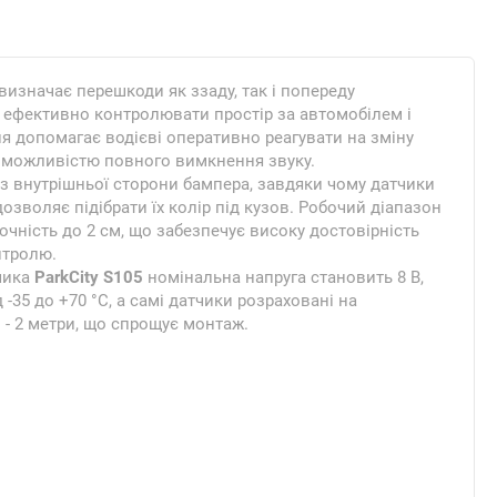
визначає перешкоди як ззаду, так і попереду
є ефективно контролювати простір за автомобілем і
я допомагає водієві оперативно реагувати на зміну
з можливістю повного вимкнення звуку.
з внутрішньої сторони бампера, завдяки чому датчики
зволяє підібрати їх колір під кузов. Робочий діапазон
очність до 2 см, що забезпечує високу достовірність
нтролю.
тчика
ParkCity S105
номінальна напруга становить 8 В,
д -35 до +70 °C, а самі датчики розраховані на
в - 2 метри, що спрощує монтаж.