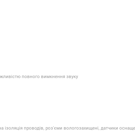
можливістю повного вимкнення звуку
йна ізоляція проводів, роз'єми вологозахищені, датчики осна