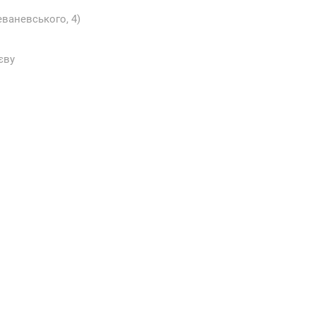
еваневського, 4)
єву