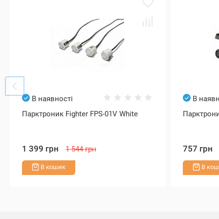
В наявності
В наявн
Парктроник Fighter FPS-01V White
Парктроник
1 399 грн
757 грн
1 544 грн
В кошик
В кош