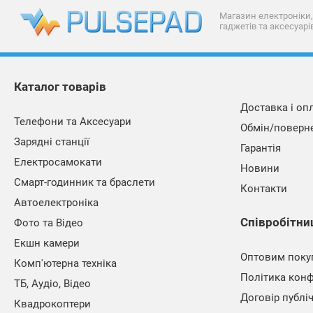
Магазин електроніки,
гаджетів та аксесуарі
Каталог товарів
Доставка і оп
Телефони та Аксесуари
Обмін/поверн
Зарядні станції
Гарантія
Електросамокати
Новини
Смарт-годинник та браслети
Контакти
Автоелектроніка
Співробітни
Фото та Відео
Екшн камери
Оптовим поку
Комп'ютерна техніка
Політика конф
ТБ, Аудіо, Відео
Договір публі
Квадрокоптери