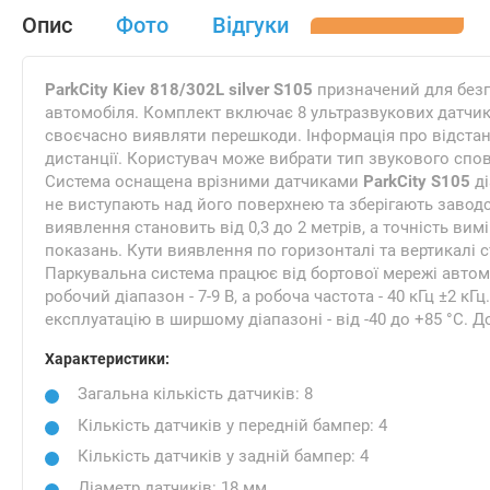
Опис
Фото
Відгуки
ParkCity Kiev 818/302L silver S105
призначений для безпе
автомобіля. Комплект включає 8 ультразвукових датчик
своєчасно виявляти перешкоди. Інформація про відстань
дистанції. Користувач може вибрати тип звукового спо
Система оснащена врізними датчиками
ParkCity S105
ді
не виступають над його поверхнею та зберігають заводс
виявлення становить від 0,3 до 2 метрів, а точність ви
показань. Кути виявлення по горизонталі та вертикалі 
Паркувальна система працює від бортової мережі автомо
робочий діапазон - 7-9 В, а робоча частота - 40 кГц ±2 кГ
експлуатацію в ширшому діапазоні - від -40 до +85 °C. Д
Характеристики:
Загальна кількість датчиків: 8
Кількість датчиків у передній бампер: 4
Кількість датчиків у задній бампер: 4
Діаметр датчиків: 18 мм