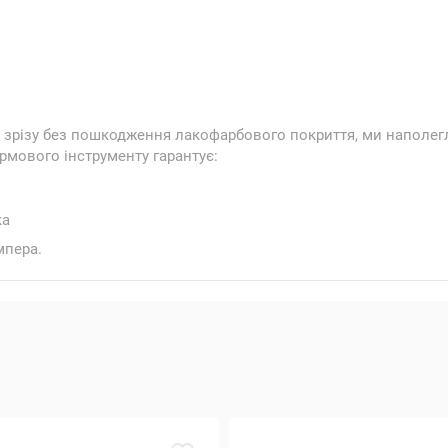
го зрізу без пошкодження лакофарбового покриття, ми напол
ірмового інструменту гарантує:
ка
мпера.