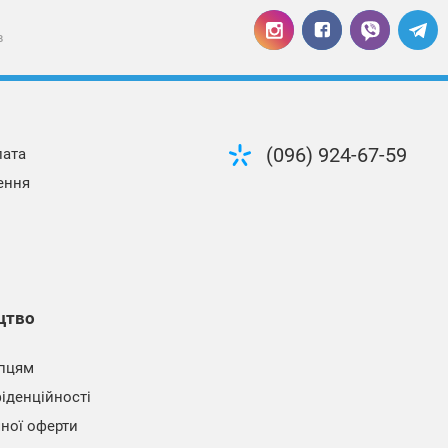
в
(096) 924-67-59
лата
ення
цтво
пцям
іденційності
чної оферти