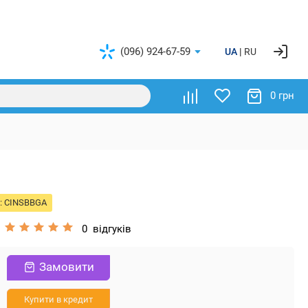
(096) 924-67-59
UA
RU
0 грн
:
CINSBBGA
0
відгуків
Замовити
Купити в кредит