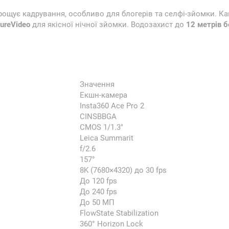
ощує кадрування, особливо для блогерів та селфі-зйомки. К
ureVideo
для якісної нічної зйомки. Водозахист до
12 метрів б
Значення
Екшн-камера
Insta360 Ace Pro 2
CINSBBGA
CMOS 1/1.3"
Leica Summarit
f/2.6
157°
8K (7680×4320) до 30 fps
До 120 fps
До 240 fps
До 50 МП
FlowState Stabilization
360° Horizon Lock