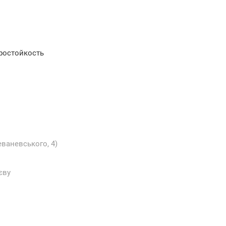
ростойкость
еваневського, 4)
єву