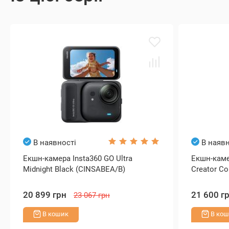
В наявності
В наявн
Екшн-камера Insta360 GO Ultra
Екшн-каме
Midnight Black (CINSABEA/B)
Creator Co
20 899 грн
21 600 г
23 067 грн
В кошик
В кош