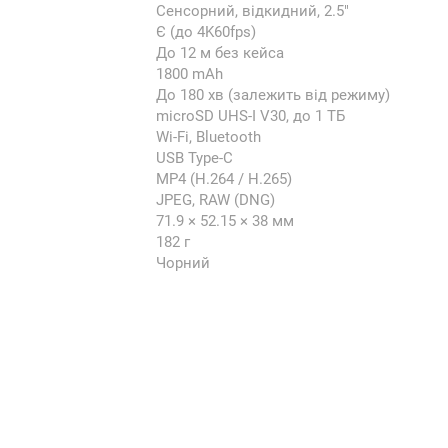
Сенсорний, відкидний, 2.5"
Є (до 4K60fps)
До 12 м без кейса
1800 mAh
До 180 хв (залежить від режиму)
microSD UHS-I V30, до 1 ТБ
Wi-Fi, Bluetooth
USB Type-C
MP4 (H.264 / H.265)
JPEG, RAW (DNG)
71.9 × 52.15 × 38 мм
182 г
Чорний