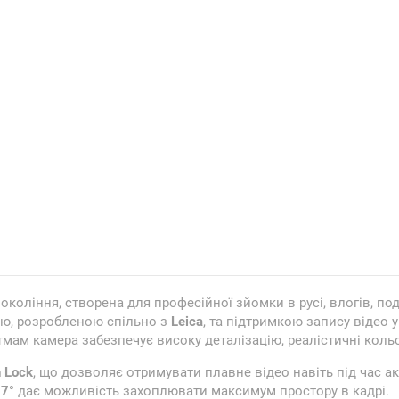
оління, створена для професійної зйомки в русі, влогів, по
ою, розробленою спільно з
Leica
, та підтримкою запису відео 
мам камера забезпечує високу деталізацію, реалістичні кольор
n Lock
, що дозволяє отримувати плавне відео навіть під час ак
7°
дає можливість захоплювати максимум простору в кадрі.