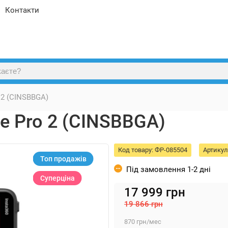
Контакти
 2 (CINSBBGA)
e Pro 2 (CINSBBGA)
Код товару:
ФР-085504
Артикул
Топ продажів
Під замовлення 1-2 дні
Суперціна
17 999
грн
19 866
грн
870
грн
/мес