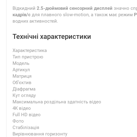
Відкидний
2.5-дюймовий сенсорний дисплей
значно спр
кадрів/с
для плавного slow-motion, а також має режим
P
водних активностей.
Технічні характеристики
Характеристика
Тип пристрою
Модель
Артикул
Матриця
Об’єктив
Діафрагма
Кут огляду
Максимальна роздільна здатність відео
4K відео
Full HD відео
Фото
Стабілізація
Вирівнювання горизонту