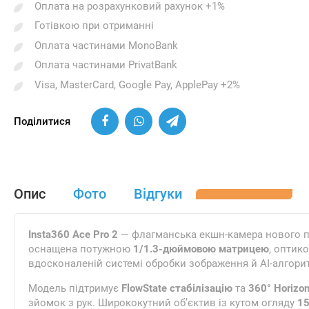
Оплата на розрахунковий рахунок +1%
Готівкою при отриманні
Оплата частинами MonoBank
Оплата частинами PrivatBank
Visa, MasterCard, Google Pay, ApplePay +2%
Поділитися
Опис
Фото
Відгуки
Insta360 Ace Pro 2
— флагманська екшн-камера нового пок
оснащена потужною
1/1.3-дюймовою матрицею
, оптик
вдосконаленій системі обробки зображення й AI-алгорит
Модель підтримує
FlowState стабілізацію
та
360° Horizo
зйомок з рук. Ширококутний об’єктив із кутом огляду
15