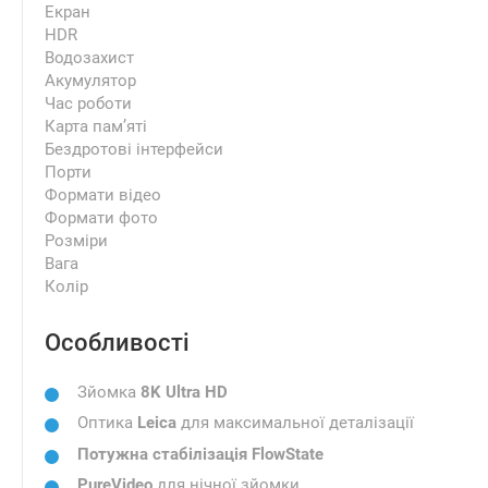
Екран
HDR
Водозахист
Акумулятор
Час роботи
Карта пам’яті
Бездротові інтерфейси
Порти
Формати відео
Формати фото
Розміри
Вага
Колір
Особливості
Зйомка
8K Ultra HD
Оптика
Leica
для максимальної деталізації
Потужна стабілізація FlowState
PureVideo
для нічної зйомки