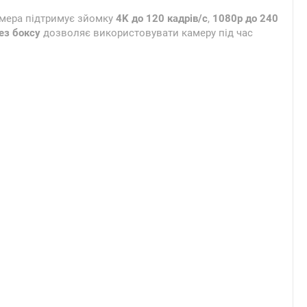
амера підтримує зйомку
4K до 120 кадрів/с
,
1080p до 240
ез боксу
дозволяє використовувати камеру під час