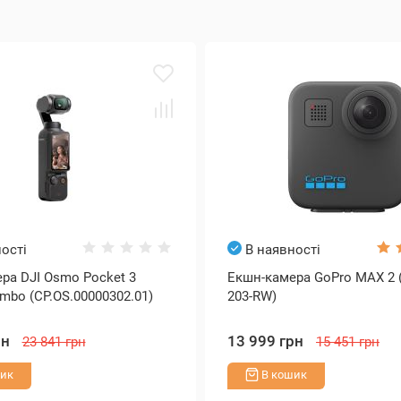
ості
В наявності
ра DJI Osmo Pocket 3
Екшн-камера GoPro MAX 2
mbo (CP.OS.00000302.01)
203-RW)
рн
13 999 грн
23 841 грн
15 451 грн
ик
В кошик