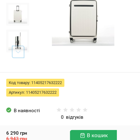
Код товару:
11405217632222
Артикул:
11405217632222
В наявності
0
відгуків
6 290
грн
В кошик
6 943
грн