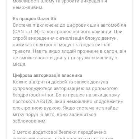
можливості злому та зробити викрадення
неможливим.
Як працює Gazer S5
Система підключена до цифрових шин автомобіля
(CAN та LIN) та контролює всі його команди. При
спробі викрадення сигналізація блокує двигун,
вимикає електронні модулі та подає сигнал
тривоги. Навіть якщо злодій проникне в салон, він
не зможе завести двигун та зрушити машину з
місця.
Цифрова авторизація власника
Кожне відкриття дверей та запуск двигуна
супроводжуються авторизацією за допомогою
бездротової мітки. Вона працює на захищеному
протоколі AES128, який неможливо «подовжити»
електронною вудкою. Якщо система не знайде
мітку поруч із авто, воно залишиться
заблокованим.
З метою додаткової безпеки передбачено
секретний пароль, який вводиться штатними