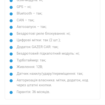
GSM-модуль: ні;
GPS – ні;
Bluetooth – так;
CAN – так;
Автозапуск – так;
Бездротові реле блокування: ні;
Цифрові мітки: так (2 шт.);
Додаток GAZER CAR: так;
Бездротовий підкапотний модуль: ні;
Турботаймер: так;
Живлення: 12В;
Датчик нахилу/удару/переміщення: так;
Авторизація власника: мітки, додаток, код
через штатні кнопки.
Гарантія: 36 місяців.