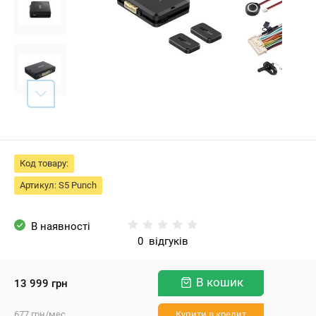
Код товару:
Артикул:
S5 Punch
В наявності
0
відгуків
В кошик
13 999
грн
677
грн
/мес
Купити в кредит