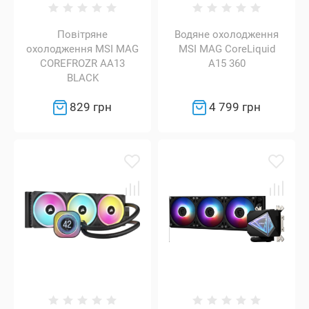
Повітряне
Водяне охолодження
охолодження MSI MAG
MSI MAG CoreLiquid
COREFROZR AA13
A15 360
BLACK
829 грн
4 799 грн