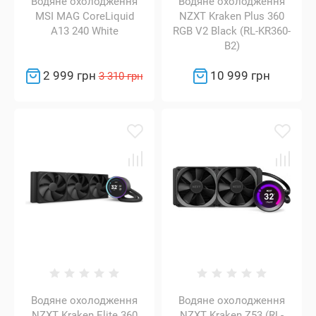
Водяне охолодження
Водяне охолодження
MSI MAG CoreLiquid
NZXT Kraken Plus 360
A13 240 White
RGB V2 Black (RL-KR360-
B2)
2 999 грн
10 999 грн
3 310 грн
Водяне охолодження
Водяне охолодження
NZXT Kraken Elite 360
NZXT Kraken Z53 (RL-