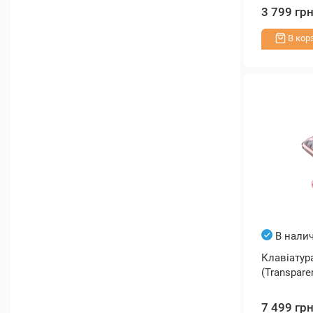
3 799 гр
В кор
В нали
Клавіатура
(Transpare
7 499 гр