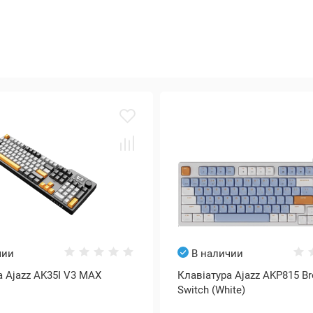
чии
В наличии
а Ajazz AK35I V3 MAX
Клавіатура Ajazz AKP815 B
Switch (White)