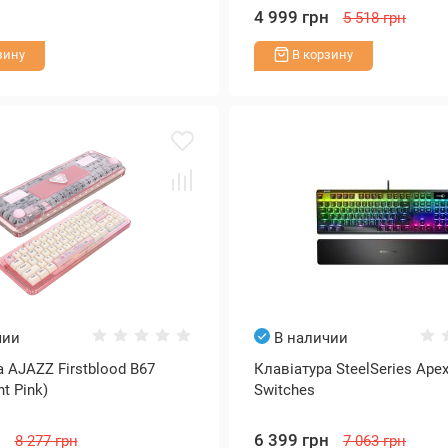
н
4 999 грн
5 518 грн
зину
В корзину
чии
В наличии
 AJAZZ Firstblood B67
Клавіатура SteelSeries Apex
nt Pink)
Switches
н
6 399 грн
8 277 грн
7 063 грн