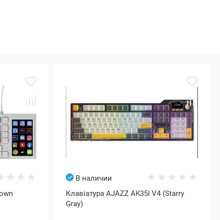
В наличии
rown
Клавіатура AJAZZ AK35I V4 (Starry
Gray)