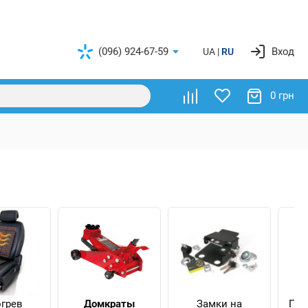
(096) 924-67-59
Вход
UA
RU
0 грн
грев
Домкраты
Замки на
Пре