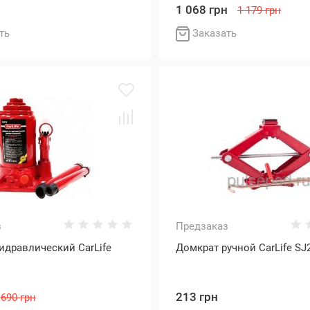
1 068 грн
1 179 грн
ть
Заказать
з
Предзаказ
идравлический CarLife
Домкрат ручной CarLife SJ
213 грн
690 грн