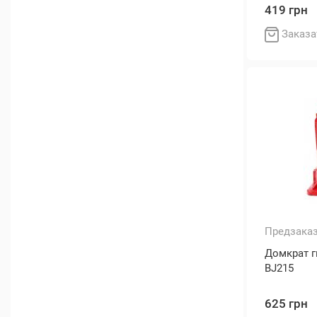
419 грн
Заказа
Предзака
Домкрат г
BJ215
625 грн