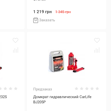
1 219 грн
1 345 грн
Заказать
Предзаказ
232S
Домкрат гидравлический CarLife
BJ205P