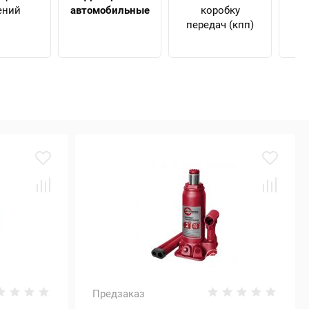
ений
автомобильные
коробку
н
передач (кпп)
Предзаказ