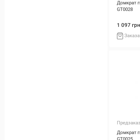
Домкрат 
GT0028
1 097 гр
Заказа
Предзака
Домкрат 
GT0025