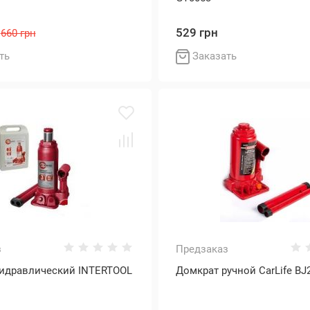
529 грн
660 грн
ть
Заказать
з
Предзаказ
гидравлический INTERTOOL
Домкрат ручной CarLife BJ