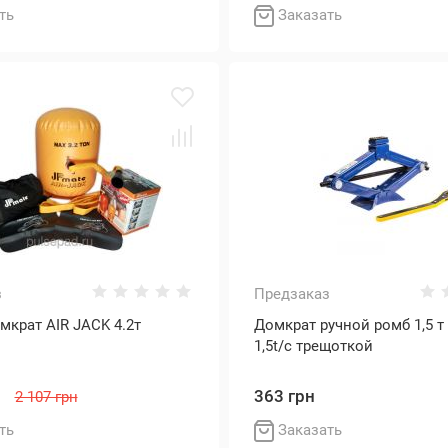
ть
Заказать
з
Предзаказ
крат AIR JACK 4.2т
Домкрат ручной ромб 1,5 т 
1,5t/с трещоткой
н
363 грн
2 107 грн
ть
Заказать