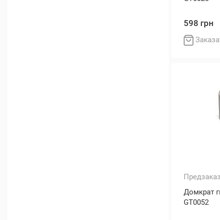
598 грн
Заказа
Предзака
Домкрат 
GT0052