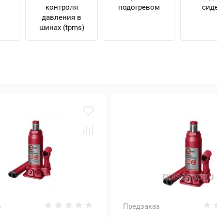
контроля
подогревом
сид
давления в
шинах (tpms)
з
Предзаказ