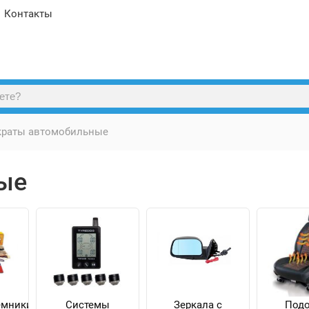
Контакты
раты автомобильные
ые
емники
Системы
Зеркала с
Подо