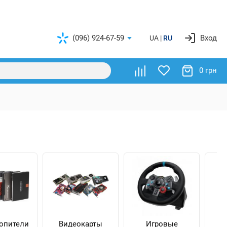
(096) 924-67-59
Вход
UA
RU
0 грн
опители
Видеокарты
Игровые