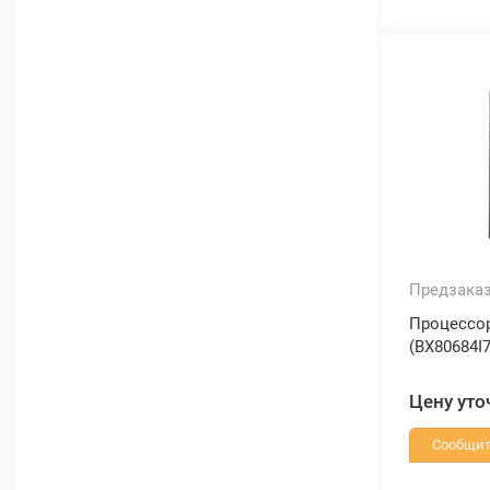
Предзака
Процессор 
(BX80684I
Цену уто
Сообщит