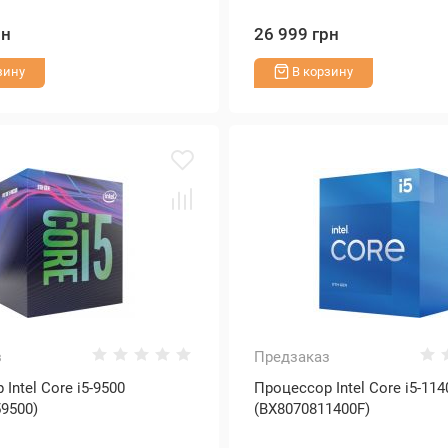
рн
26 999 грн
зину
В корзину
з
Предзаказ
Intel Core i5-9500
Процессор Intel Core i5-114
59500)
(BX8070811400F)