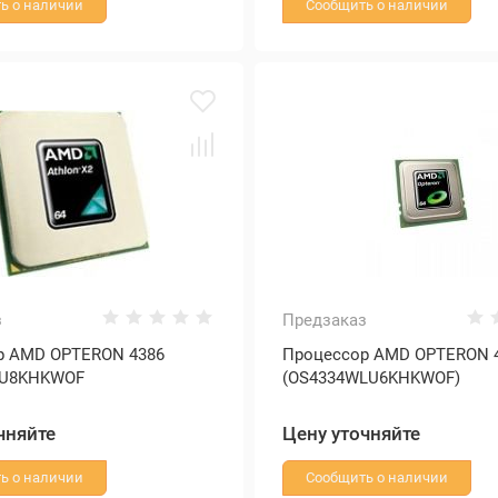
ь о наличии
Сообщить о наличии
з
Предзаказ
р AMD OPTERON 4386
Процессор AMD OPTERON 
LU8KHKWOF
(OS4334WLU6KHKWOF)
чняйте
Цену уточняйте
ь о наличии
Сообщить о наличии