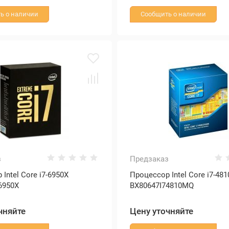
ь о наличии
Сообщить о наличии
з
Предзаказ
Intel Core i7-6950X
Процессор Intel Core i7-48
6950X
BX80647I74810MQ
чняйте
Цену уточняйте