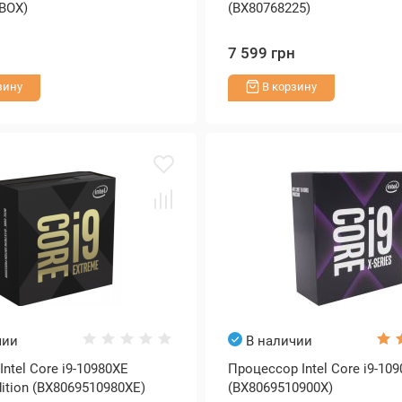
BOX)
(BX80768225)
н
7 599 грн
зину
В корзину
чии
В наличии
ntel Core i9-10980XE
Процессор Intel Core i9-10
ition (BX8069510980XE)
(BX8069510900X)