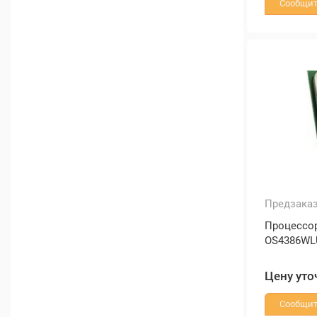
Сообщит
Предзака
Процессо
OS4386W
Цену уто
Сообщит