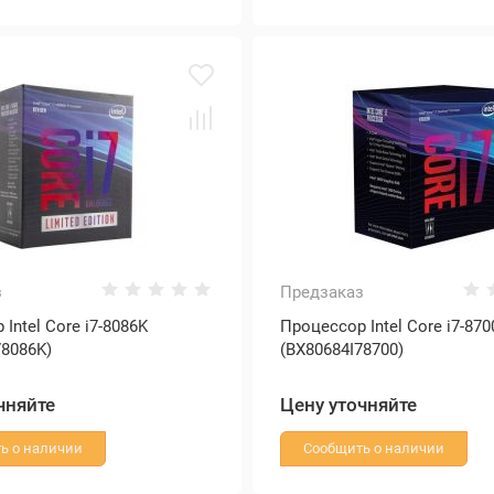
з
Предзаказ
Intel Core i7-8086K
Процессор Intel Core i7-870
78086K)
(BX80684I78700)
чняйте
Цену уточняйте
ь о наличии
Сообщить о наличии