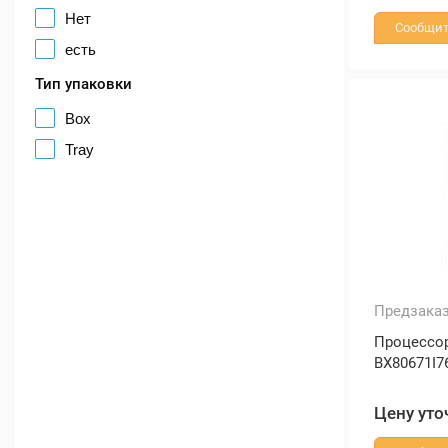
Нет
Сообщит
есть
Тип упаковки
Box
Tray
Предзака
Процессор 
BX80671I7
Цену уто