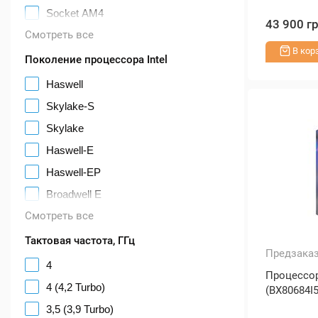
Socket AM4
43 900 г
Смотреть все
В кор
Поколение процессора Intel
Haswell
Skylake-S
Skylake
Haswell-E
Haswell-EP
Broadwell E
Смотреть все
Тактовая частота, ГГц
Предзака
4
Процессор 
4 (4,2 Turbo)
(BX80684I
3,5 (3,9 Turbo)