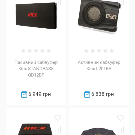
Пасивний сабвуфер
Активний сабвуфер
Kicx STANDBASS
Kicx L201BA
QD12BP
6 949 грн
6 838 грн