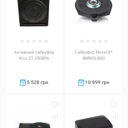
Активний сабвуфер
Сабвуфер Morel IP-
Kicx ST 200BPA
BMWSUB82
5 528 грн
10 999 грн